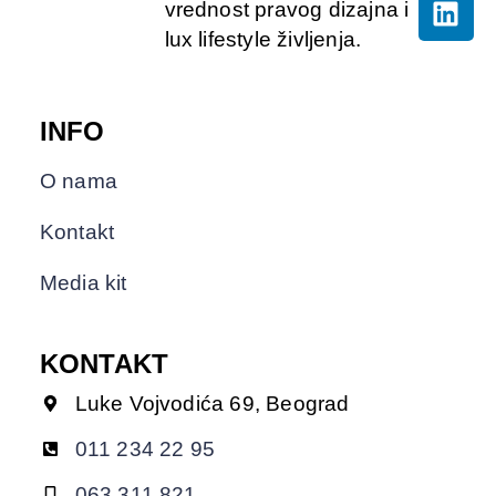
vrednost pravog dizajna i
lux lifestyle življenja.
INFO
O nama
Kontakt
Media kit
KONTAKT
Luke Vojvodića 69, Beograd
011 234 22 95
063 311 821