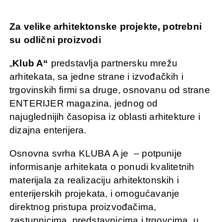
Za velike arhitektonske projekte, potrebni
su odlični proizvodi
„
Klub A“
predstavlja partnersku mrežu
arhitekata, sa jedne strane i izvođačkih i
trgovinskih firmi sa druge, osnovanu od strane
ENTERIJER magazina, jednog od
najuglednijih časopisa iz oblasti arhitekture i
dizajna enterijera.
Osnovna svrha KLUBA A je – potpunije
informisanje arhitekata o ponudi kvalitetnih
materijala za realizaciju arhitektonskih i
enterijerskih projekata, i omogućavanje
direktnog pristupa proizvođačima,
zastupnicima, predstavnicima i trgovcima u