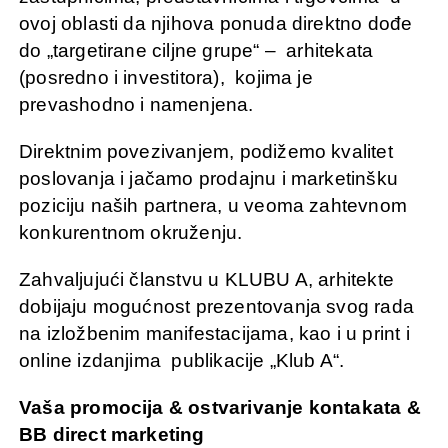
ovoj oblasti da njihova ponuda direktno dođe
do „targetirane ciljne grupe“ – arhitekata
(posredno i investitora), kojima je
prevashodno i namenjena.
Direktnim povezivanjem, podižemo kvalitet
poslovanja i jačamo prodajnu i marketinšku
poziciju naših partnera, u veoma zahtevnom
konkurentnom okruženju.
Zahvaljujući članstvu u KLUBU A, arhitekte
dobijaju mogućnost prezentovanja svog rada
na izložbenim manifestacijama, kao i u print i
online izdanjima publikacije „Klub A“.
Vaša promocija & ostvarivanje kontakata &
BB direct marketing