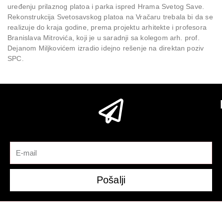
uređenju prilaznog platoa i parka ispred Hrama Svetog Save.
Rekonstrukcija Svetosavskog platoa na Vračaru trebala bi da se
realizuje do kraja godine, prema projektu arhitekte i profesora
Branislava Mitrovića, koji je u saradnji sa kolegom arh. prof.
Dejanom Miljkovićem izradio idejno rešenje na direktan poziv
SPC.
Pošalji