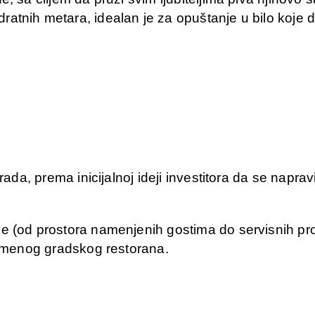
atnih metara, idealan je za opuštanje u bilo koje d
grada, prema inicijalnoj ideji investitora da se napr
e (od prostora namenjenih gostima do servisnih pro
vremenog gradskog restorana.