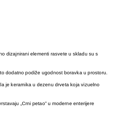
bno dizajnirani elementi rasvete u skladu su s
 što dodatno podiže ugodnost boravka u prostoru.
kala je keramika u dezenu drveta koja vizuelno
vrstavaju „Crni petao” u moderne enterijere