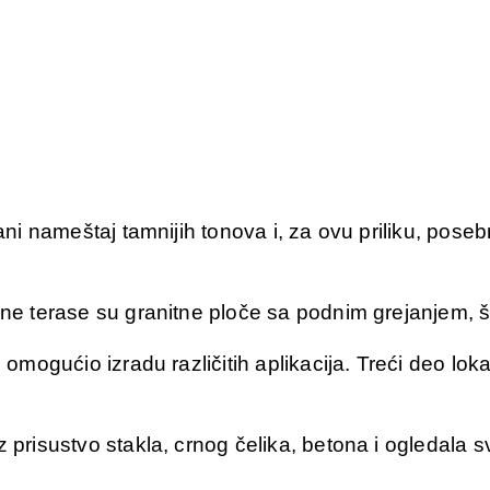
rani nameštaj tamnijih tonova i, za ovu priliku, pose
rene terase su granitne ploče sa podnim grejanjem,
e omogućio izradu različitih aplikacija. Treći deo lo
 prisustvo stakla, crnog čelika, betona i ogledala s