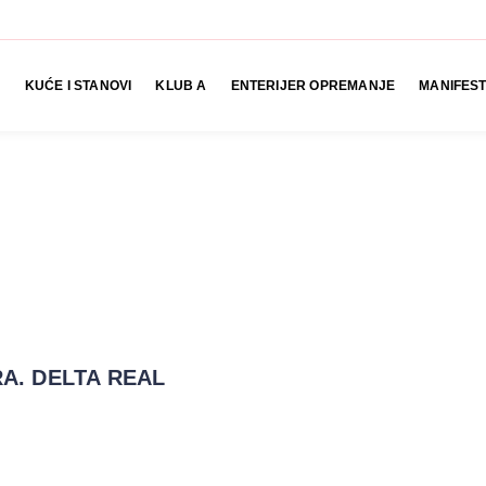
KUĆE I STANOVI
KLUB A
ENTERIJER OPREMANJE
MANIFEST
A. DELTA REAL