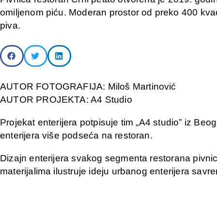
omiljenom piću. Moderan prostor od preko 400 kvadr
piva.
AUTOR FOTOGRAFIJA: Miloš Martinović
AUTOR PROJEKTA: A4 Studio
Projekat enterijera potpisuje tim „A4 studio” iz Beo
enterijera više podseća na restoran.
Dizajn enterijera svakog segmenta restorana pivnic
materijalima ilustruje ideju urbanog enterijera sa