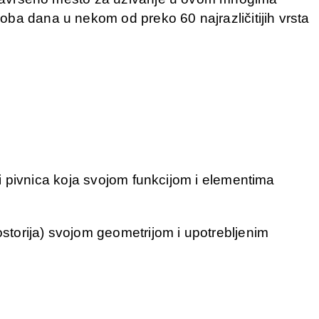
oba dana u nekom od preko 60 najrazličitijih vrsta
avi pivnica koja svojom funkcijom i elementima
storija) svojom geometrijom i upotrebljenim