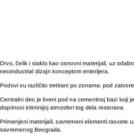
Drvo, čelik i staklo kao osnovni materijali, uz odab
neoindustrial dizajn konceptom enterijera.
Podovi su različito tretirani po zonama: pod zatvo
Centralni deo je liveni pod na cementnoj bazi koji j
doprinosi intimnijoj atmosferi tog dela restorana.
Primenjeni materijali, savremeni elementi rasvete uz
savremenog Beograda.