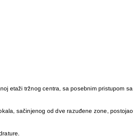
ranoj etaži tržnog centra, sa posebnim pristupom sa
 lokala, sačinjenog od dve razuđene zone, postojao
drature.