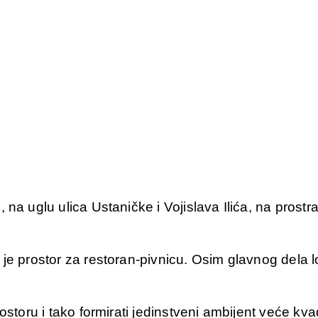
 na uglu ulica Ustaničke i Vojislava Ilića, na prost
 je prostor za restoran-pivnicu. Osim glavnog dela
ostoru i tako formirati jedinstveni ambijent veće kva