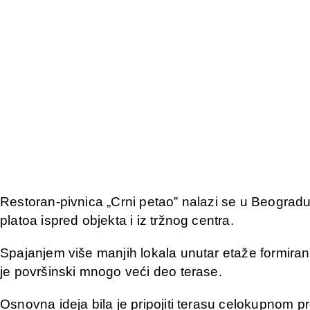
Restoran-pivnica „Crni petao” nalazi se u Beogradu,
platoa ispred objekta i iz tržnog centra.
Spajanjem više manjih lokala unutar etaže formiran
je površinski mnogo veći deo terase.
Osnovna ideja bila je pripojiti terasu celokupnom pr