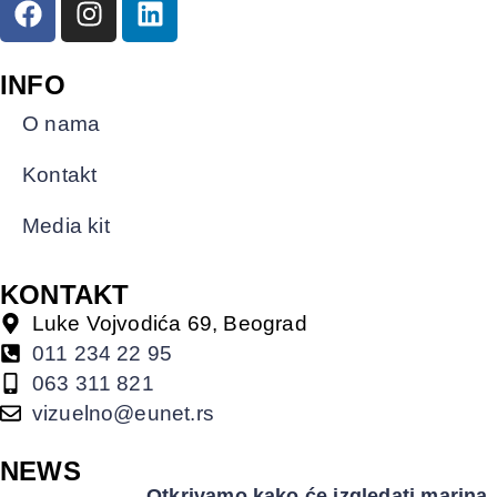
INFO
O nama
Kontakt
Media kit
KONTAKT
Luke Vojvodića 69, Beograd
011 234 22 95
063 311 821
vizuelno@eunet.rs
NEWS
Otkrivamo kako će izgledati marina