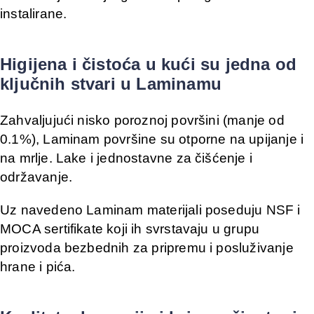
instalirane.
Higijena i čistoća u kući su jedna od
ključnih stvari u Laminamu
Zahvaljujući nisko poroznoj površini (manje od
0.1%), Laminam površine su otporne na upijanje i
na mrlje. Lake i jednostavne za čišćenje i
održavanje.
Uz navedeno Laminam materijali poseduju NSF i
MOCA sertifikate koji ih svrstavaju u grupu
proizvoda bezbednih za pripremu i posluživanje
hrane i pića.