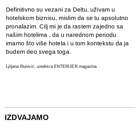
Definitivno su vezani za Deltu, uživam u
hotelskom biznisu, mislim da se tu apsolutno
pronalazim. Cilj mi je da rastem zajedno sa
našim hotelima , da u narednom periodu
imamo što više hotela i u tom kontekstu da ja
budem deo svega toga.
Ljiljana Đurović, urednica ENTERIJER magazina
IZDVAJAMO