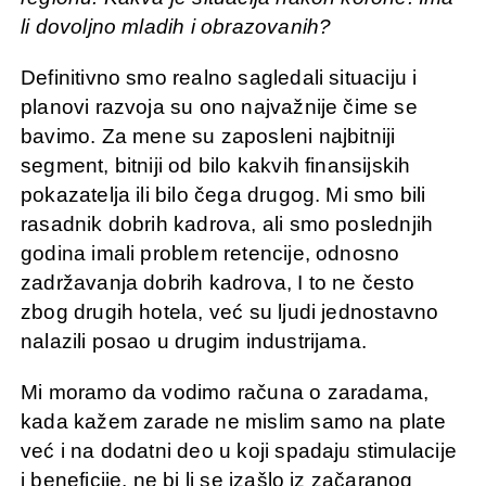
li dovoljno mladih i obrazovanih?
Definitivno smo realno sagledali situaciju i
planovi razvoja su ono najvažnije čime se
bavimo. Za mene su zaposleni najbitniji
segment, bitniji od bilo kakvih finansijskih
pokazatelja ili bilo čega drugog. Mi smo bili
rasadnik dobrih kadrova, ali smo poslednjih
godina imali problem retencije, odnosno
zadržavanja dobrih kadrova, I to ne često
zbog drugih hotela, već su ljudi jednostavno
nalazili posao u drugim industrijama.
Mi moramo da vodimo računa o zaradama,
kada kažem zarade ne mislim samo na plate
već i na dodatni deo u koji spadaju stimulacije
i beneficije, ne bi li se izašlo iz začaranog