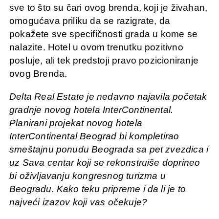
sve to što su čari ovog brenda, koji je živahan,
omogućava priliku da se razigrate, da
pokažete sve specifičnosti grada u kome se
nalazite. Hotel u ovom trenutku pozitivno
posluje, ali tek predstoji pravo pozicioniranje
ovog Brenda.
Delta Real Estate je nedavno najavila početak
gradnje novog hotela InterContinental.
Planirani projekat novog hotela
InterContinental Beograd bi kompletirao
smeštajnu ponudu Beograda sa pet zvezdica i
uz Sava centar koji se rekonstruiše doprineo
bi oživljavanju kongresnog turizma u
Beogradu. Kako teku pripreme i da li je to
najveći izazov koji vas očekuje?