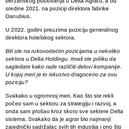
berzanskog poslovanja u Delta Agraru, a od
sredine 2021. na poziciji direktora fabrike
Danubius.
U 2022. godini preuzima poziciju generalnog
direktora hotelskog sektora.
Bili ste na rukovodećim pozicijama u nekoliko
sektora u Delta Holdingu. Imali ste priliku da
sagledate kako rade različiti delovi kompanije.
U kojoj meri je to iskustvo dragoceno za ovu
poziciju?
Svakako u ogromnoj meri. Kao što ste rekli
počeo sam u sektoru za strategiju i razvoj, a
onda sam prošao kroz skoro sve sektere Delta
sistema. Svakako da je agrar bio najmanji
zajednički sadržalac svih tih industija i ono što