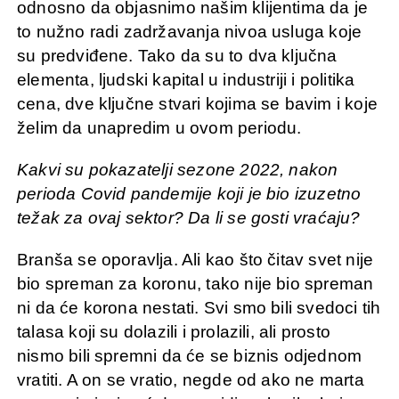
odnosno da objasnimo našim klijentima da je
to nužno radi zadržavanja nivoa usluga koje
su predviđene. Tako da su to dva ključna
elementa, ljudski kapital u industriji i politika
cena, dve ključne stvari kojima se bavim i koje
želim da unapredim u ovom periodu.
Kakvi su pokazatelji sezone 2022, nakon
perioda Covid pandemije koji je bio izuzetno
težak za ovaj sektor? Da li se gosti vraćaju?
Branša se oporavlja. Ali kao što čitav svet nije
bio spreman za koronu, tako nije bio spreman
ni da će korona nestati. Svi smo bili svedoci tih
talasa koji su dolazili i prolazili, ali prosto
nismo bili spremni da će se biznis odjednom
vratiti. A on se vratio, negde od ako ne marta