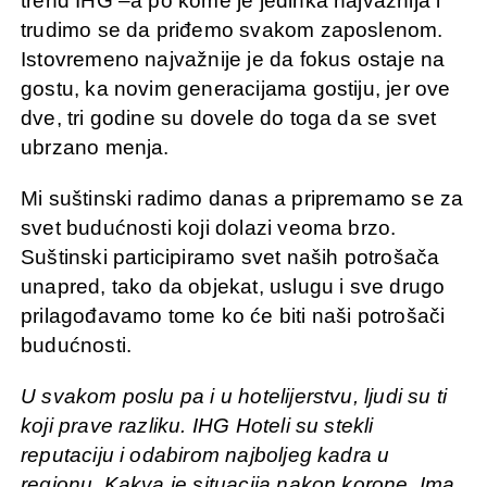
trend IHG –a po kome je jedinka najvažnija i
trudimo se da priđemo svakom zaposlenom.
Istovremeno najvažnije je da fokus ostaje na
gostu, ka novim generacijama gostiju, jer ove
dve, tri godine su dovele do toga da se svet
ubrzano menja.
Mi suštinski radimo danas a pripremamo se za
svet budućnosti koji dolazi veoma brzo.
Suštinski participiramo svet naših potrošača
unapred, tako da objekat, uslugu i sve drugo
prilagođavamo tome ko će biti naši potrošači
budućnosti.
U svakom poslu pa i u hotelijerstvu, ljudi su ti
koji prave razliku. IHG Hoteli su stekli
reputaciju i odabirom najboljeg kadra u
regionu. Kakva je situacija nakon korone. Ima