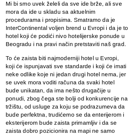
Mi bi smo uvek želeli da sve ide brže, ali sve
mora da ide u skladu sa aktuelnim
procedurama i propisima. Smatramo da je
InterContinental voljen brend u Evropi i da je to
hotel koji će podići nivo hotelijerske ponude u
Beogradu i na pravi način pretstaviti naš grad.
To će zaista biti najmoderniji hotel u Evropi,
koji će ispunjavati sve standarde i koji će imati
neke odlike koje ni jedan drugi hotel nema, jer
se uvek mora voditi računa da svaki hotel
bude unikatan, da ima nešto drugačije u
ponudi, zbog čega ste bolji od konkurencije na
tržištu, od usluge za koju se podrazumeva da
bude perfektna, trudićemo se da enterijerom i
eksterijerom bude zaista primamljiv i da se
zaista dobro pozicionira na mapi ne samo