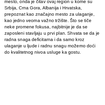
mesto, onda je čitav ovaj region u kome su
Srbija, Crna Gora, Albanija i Hrvatska,
prepoznat kao značajno mesto za ulaganje,
kao jedno veoma važno tržište. Što se tiče
neke promene fokusa, najbitnije je da se
zaposleni stavljaju u prvi plan. Shvata se da je
radna snaga deficitarna i da samo kroz
ulaganje u ljude i radnu snagu možemo doći
do kvalitetnog nivoa usluge ka gostu.