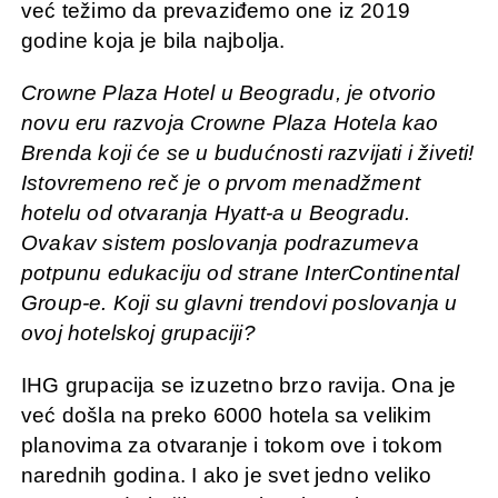
već težimo da prevaziđemo one iz 2019
godine koja je bila najbolja.
Crowne Plaza Hotel u Beogradu, je otvorio
novu eru razvoja Crowne Plaza Hotela kao
Brenda koji će se u budućnosti razvijati i živeti!
Istovremeno reč je o prvom menadžment
hotelu od otvaranja Hyatt-a u Beogradu.
Ovakav sistem poslovanja podrazumeva
potpunu edukaciju od strane InterContinental
Group-e. Koji su glavni trendovi poslovanja u
ovoj hotelskoj grupaciji?
IHG grupacija se izuzetno brzo ravija. Ona je
već došla na preko 6000 hotela sa velikim
planovima za otvaranje i tokom ove i tokom
narednih godina. I ako je svet jedno veliko