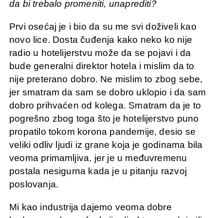
da bi trebalo promeniti, unaprediti?
Prvi osećaj je i bio da su me svi doživeli kao
novo lice. Dosta čuđenja kako neko ko nije
radio u hotelijerstvu može da se pojavi i da
bude generalni direktor hotela i mislim da to
nije preterano dobro. Ne mislim to zbog sebe,
jer smatram da sam se dobro uklopio i da sam
dobro prihvaćen od kolega. Smatram da je to
pogrešno zbog toga što je hotelijerstvo puno
propatilo tokom korona pandemije, desio se
veliki odliv ljudi iz grane koja je godinama bila
veoma primamljiva, jer je u međuvremenu
postala nesigurna kada je u pitanju razvoj
poslovanja.
Mi kao industrija dajemo veoma dobre