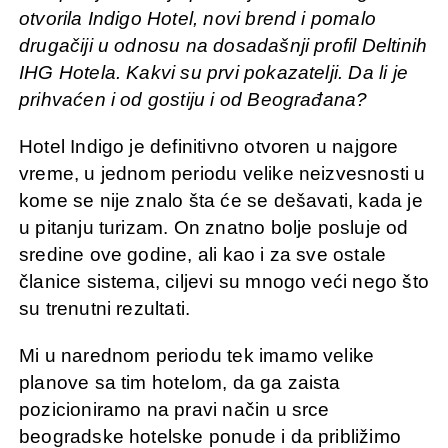
otvorila Indigo Hotel, novi brend i pomalo
drugačiji u odnosu na dosadašnji profil Deltinih
IHG Hotela. Kakvi su prvi pokazatelji. Da li je
prihvaćen i od gostiju i od Beograđana?
Hotel Indigo je definitivno otvoren u najgore
vreme, u jednom periodu velike neizvesnosti u
kome se nije znalo šta će se dešavati, kada je
u pitanju turizam. On znatno bolje posluje od
sredine ove godine, ali kao i za sve ostale
članice sistema, ciljevi su mnogo veći nego što
su trenutni rezultati.
Mi u narednom periodu tek imamo velike
planove sa tim hotelom, da ga zaista
pozicioniramo na pravi način u srce
beogradske hotelske ponude i da približimo