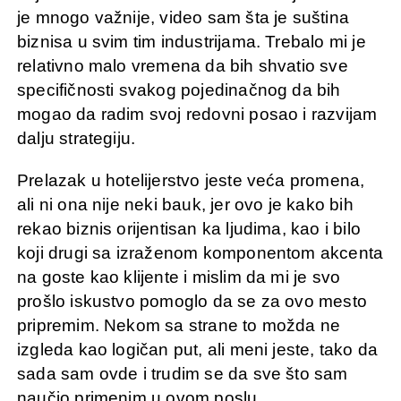
je mnogo važnije, video sam šta je suština
biznisa u svim tim industrijama. Trebalo mi je
relativno malo vremena da bih shvatio sve
specifičnosti svakog pojedinačnog da bih
mogao da radim svoj redovni posao i razvijam
dalju strategiju.
Prelazak u hotelijerstvo jeste veća promena,
ali ni ona nije neki bauk, jer ovo je kako bih
rekao biznis orijentisan ka ljudima, kao i bilo
koji drugi sa izraženom komponentom akcenta
na goste kao klijente i mislim da mi je svo
prošlo iskustvo pomoglo da se za ovo mesto
pripremim. Nekom sa strane to možda ne
izgleda kao logičan put, ali meni jeste, tako da
sada sam ovde i trudim se da sve što sam
naučio primenim u ovom poslu.