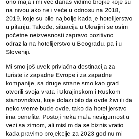
ono maja i mi već danas vidimo brojke koje su
na nivou ako ne i veće u odnosu na 2018,
2019, koje su bile najbolje kada je hotelijerstvo
u pitanju. Takođe, situacija u Ukrajini se osim
početne neizvesnosti zapravo pozitivno
odrazila na hotelijerstvo u Beogradu, pa i u
Sloveniji.
Mi smo još uvek privlačna destinacija za
turiste iz zapadne Evrope i za zapadne
kompanije, sa druge strane smo kao grad
otvorili svoja vrata i Ukrajinskom i Ruskom
stanovništvu, koje dolazi bilo da ovde živi ili da
neko vreme bude ovde, tako da hotelijerstvo
ima benefite. Postoji neka mala nesigurnost u
vezi sa zimom, ali mislim da se biznis vratio i
kada pravimo projekcije za 2023 godinu mi