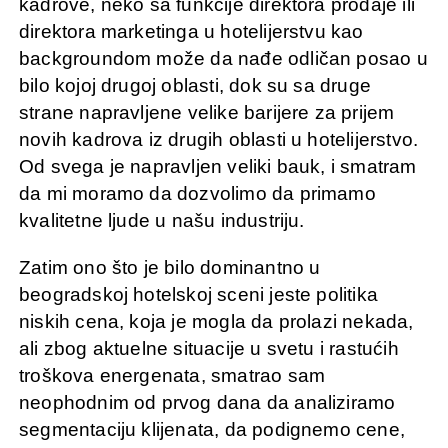
kadrove, neko sa funkcije direktora prodaje ili
direktora marketinga u hotelijerstvu kao
backgroundom može da nađe odličan posao u
bilo kojoj drugoj oblasti, dok su sa druge
strane napravljene velike barijere za prijem
novih kadrova iz drugih oblasti u hotelijerstvo.
Od svega je napravljen veliki bauk, i smatram
da mi moramo da dozvolimo da primamo
kvalitetne ljude u našu industriju.
Zatim ono što je bilo dominantno u
beogradskoj hotelskoj sceni jeste politika
niskih cena, koja je mogla da prolazi nekada,
ali zbog aktuelne situacije u svetu i rastućih
troškova energenata, smatrao sam
neophodnim od prvog dana da analiziramo
segmentaciju klijenata, da podignemo cene,