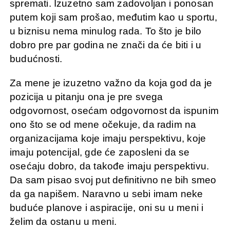
spremati. Izuzetno sam zadovoljan i ponosan
putem koji sam prošao, međutim kao u sportu,
u biznisu nema minulog rada. To što je bilo
dobro pre par godina ne znači da će biti i u
budućnosti.
Za mene je izuzetno važno da koja god da je
pozicija u pitanju ona je pre svega
odgovornost, osećam odgovornost da ispunim
ono što se od mene očekuje, da radim na
organizacijama koje imaju perspektivu, koje
imaju potencijal, gde će zaposleni da se
osećaju dobro, da takođe imaju perspektivu.
Da sam pisao svoj put definitivno ne bih smeo
da ga napišem. Naravno u sebi imam neke
buduće planove i aspiracije, oni su u meni i
želim da ostanu u meni.