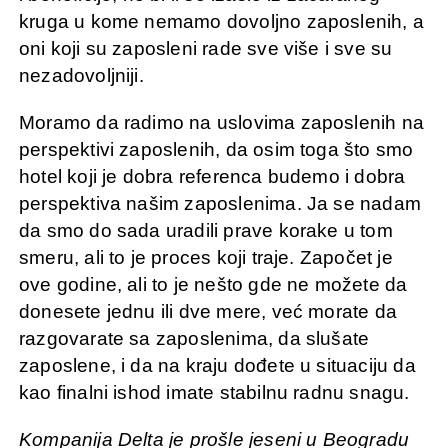
kruga u kome nemamo dovoljno zaposlenih, a
oni koji su zaposleni rade sve više i sve su
nezadovoljniji.
Moramo da radimo na uslovima zaposlenih na
perspektivi zaposlenih, da osim toga što smo
hotel koji je dobra referenca budemo i dobra
perspektiva našim zaposlenima. Ja se nadam
da smo do sada uradili prave korake u tom
smeru, ali to je proces koji traje. Započet je
ove godine, ali to je nešto gde ne možete da
donesete jednu ili dve mere, već morate da
razgovarate sa zaposlenima, da slušate
zaposlene, i da na kraju dođete u situaciju da
kao finalni ishod imate stabilnu radnu snagu.
Kompanija Delta je prošle jeseni u Beogradu