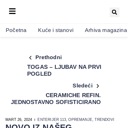
Početna
Kuće i stanovi
Arhiva magazina
Prethodni
TOGAS – LJUBAV NA PRVI
POGLED
Sledeći
CERAMICHE REFIN.
JEDNOSTAVNO SOFISTICIRANO
MART 26, 2024
ENTERIJER 113
,
OPREMANJE
,
TRENDOVI
NOVO IZ NAŠEG