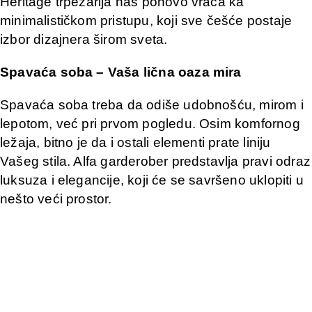
Heritage trpezarija nas ponovo vraća ka
minimalističkom pristupu, koji sve češće postaje
izbor dizajnera širom sveta.
Spavaća soba – Vaša lična oaza mira
Spavaća soba treba da odiše udobnošću, mirom i
lepotom, već pri prvom pogledu. Osim komfornog
ležaja, bitno je da i ostali elementi prate liniju
Vašeg stila. Alfa garderober predstavlja pravi odraz
luksuza i elegancije, koji će se savršeno uklopiti u
nešto veći prostor.