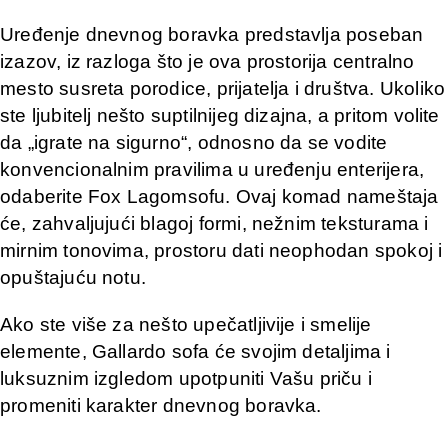
Uređenje dnevnog boravka predstavlja poseban
izazov, iz razloga što je ova prostorija centralno
mesto susreta porodice, prijatelja i društva. Ukoliko
ste ljubitelj nešto suptilnijeg dizajna, a pritom volite
da „igrate na sigurno“, odnosno da se vodite
konvencionalnim pravilima u uređenju enterijera,
odaberite Fox Lagomsofu. Ovaj komad nameštaja
će, zahvaljujući blagoj formi, nežnim teksturama i
mirnim tonovima, prostoru dati neophodan spokoj i
opuštajuću notu.
Ako ste više za nešto upečatljivije i smelije
elemente, Gallardo sofa će svojim detaljima i
luksuznim izgledom upotpuniti Vašu priču i
promeniti karakter dnevnog boravka.