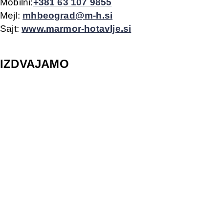
Mobilni:
+381 63 107 9855
Mejl:
mhbeograd@m-h.si
Sajt:
www.marmor-hotavlje.si
IZDVAJAMO