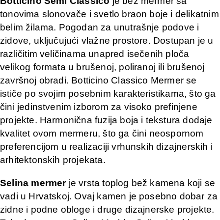
Botticino Semi Classico
je bež mermer sa
tonovima slonovače i svetlo braon boje i delikatnim
belim žilama. Pogodan za unutrašnje podove i
zidove, uključujući vlažne prostore. Dostupan je u
različitim veličinama unapred isečenih ploča
velikog formata u brušenoj, poliranoj ili brušenoj
završnoj obradi. Botticino Classico Mermer se
ističe po svojim posebnim karakteristikama, što ga
čini jedinstvenim izborom za visoko prefinjene
projekte. Harmonična fuzija boja i tekstura dodaje
kvalitet ovom mermeru, što ga čini neospornom
preferencijom u realizaciji vrhunskih dizajnerskih i
arhitektonskih projekata.
Selina mermer
je vrsta toplog bež kamena koji se
vadi u Hrvatskoj. Ovaj kamen je posebno dobar za
zidne i podne obloge i druge dizajnerske projekte.