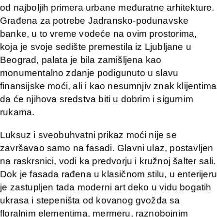
od najboljih primera urbane međuratne arhitekture.
Građena za potrebe Jadransko-podunavske
banke, u to vreme vodeće na ovim prostorima,
koja je svoje sedište premestila iz Ljubljane u
Beograd, palata je bila zamišljena kao
monumentalno zdanje podigunuto u slavu
finansijske moći, ali i kao nesumnjiv znak klijentima
da će njihova sredstva biti u dobrim i sigurnim
rukama.
Luksuz i sveobuhvatni prikaz moći nije se
završavao samo na fasadi. Glavni ulaz, postavljen
na raskrsnici, vodi ka predvorju i kružnoj šalter sali.
Dok je fasada rađena u klasičnom stilu, u enterijeru
je zastupljen tada moderni art deko u vidu bogatih
ukrasa i stepeništa od kovanog gvožđa sa
floralnim elementima, mermeru, raznobojnim