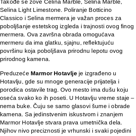
Takođe se zove Celina Marble, Selina Marble,
Selina Light Limestone. Poliranje Botticino
Classico i Selina mermera je važan proces za
poboljšanje estetskog izgleda i trajnosti ovog finog
mermera. Ova završna obrada omogućava
mermeru da ima glatku, sjajnu, reflektujuću
površinu koja poboljšava prirodnu lepotu ovog
prirodnog kamena.
Preduzeće
Marmor Hotavlje
je izgrađeno u
Hotavlju, gde su mnoge generacije prijatelja i
porodica ostavile trag. Ovo mesto ima dušu koju
oseća svako ko ih poseti. U Hotavlju vreme staje –
nema buke. Čuju se samo glasovi šume i obrade
kamena. Sa jedinstvenim iskustvom i znanjem
Marmor Hotavlje stvara prava umetnička dela.
Njihov nivo preciznosti je vrhunski i svaki pojedini