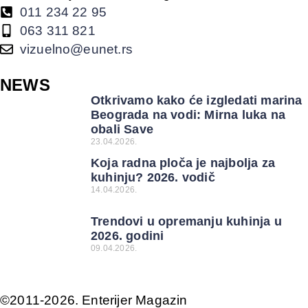
011 234 22 95
063 311 821
vizuelno@eunet.rs
NEWS
Otkrivamo kako će izgledati marina
Beograda na vodi: Mirna luka na
obali Save
23.04.2026.
Koja radna ploča je najbolja za
kuhinju? 2026. vodič
14.04.2026.
Trendovi u opremanju kuhinja u
2026. godini
09.04.2026.
©2011-2026. Enterijer Magazin