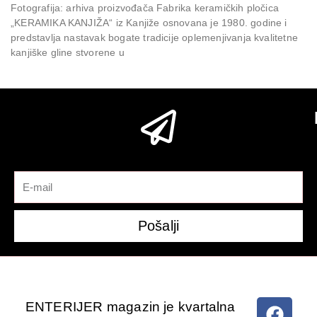
Fotografija: arhiva proizvođača Fabrika keramičkih pločica
„KERAMIKA KANJIŽA“ iz Kanjiže osnovana je 1980. godine i
predstavlja nastavak bogate tradicije oplemenjivanja kvalitetne
kanjiške gline stvorene u
Pošalji
ENTERIJER magazin je kvartalna