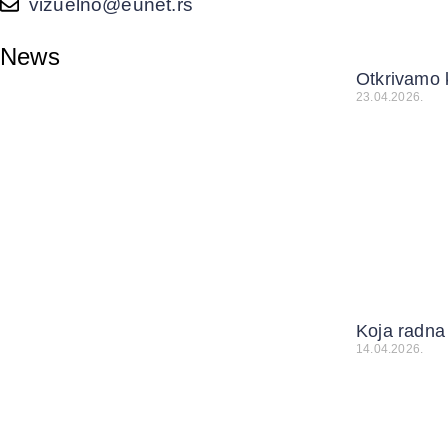
vizuelno@eunet.rs
News
Otkrivamo 
23.04.2026.
Koja radna 
14.04.2026.