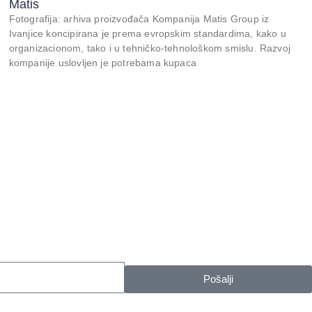
Matis
Fotografija: arhiva proizvođača Kompanija Matis Group iz
Ivanjice koncipirana je prema evropskim standardima, kako u
organizacionom, tako i u tehničko-tehnološkom smislu. Razvoj
kompanije uslovljen je potrebama kupaca
Pošalji