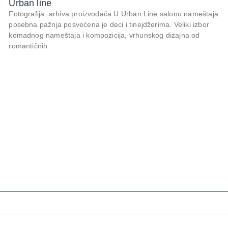
Urban line
Fotografija: arhiva proizvođača U Urban Line salonu nameštaja
posebna pažnja posvećena je deci i tinejdžerima. Veliki izbor
komadnog nameštaja i kompozicija, vrhunskog dizajna od
romantičnih