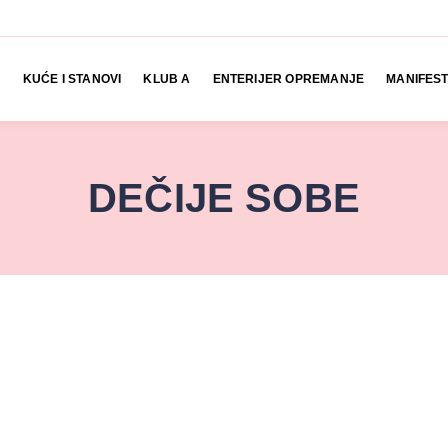
KUĆE I STANOVI
KLUB A
ENTERIJER OPREMANJE
MANIFEST
DEČIJE SOBE