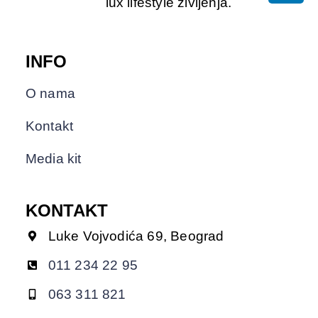
lux lifestyle življenja.
INFO
O nama
Kontakt
Media kit
KONTAKT
Luke Vojvodića 69, Beograd
011 234 22 95
063 311 821