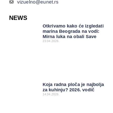
vizuelno@eunet.rs
NEWS
Otkrivamo kako će izgledati
marina Beograda na vodi:
Mirna luka na obali Save
23.04.2026.
Koja radna ploča je najbolja
za kuhinju? 2026. vodič
14.04.2026.