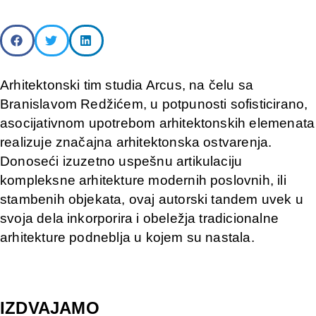
Arhitektonski tim studia Arcus, na čelu sa
Branislavom Redžićem, u potpunosti sofisticirano,
asocijativnom upotrebom arhitektonskih elemenata
realizuje značajna arhitektonska ostvarenja.
Donoseći izuzetno uspešnu artikulaciju
kompleksne arhitekture modernih poslovnih, ili
stambenih objekata, ovaj autorski tandem uvek u
svoja dela inkorporira i obeležja tradicionalne
arhitekture podneblja u kojem su nastala.
IZDVAJAMO