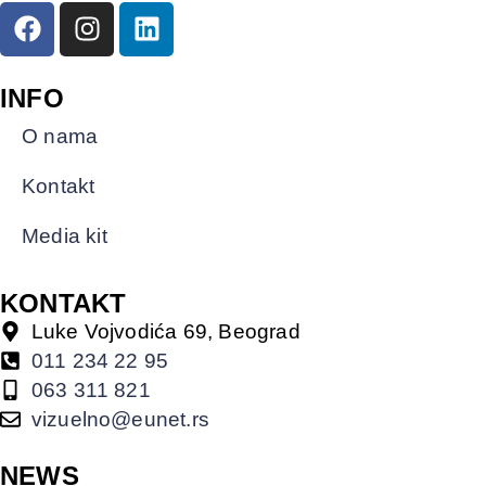
INFO
O nama
Kontakt
Media kit
KONTAKT
Luke Vojvodića 69, Beograd
011 234 22 95
063 311 821
vizuelno@eunet.rs
NEWS