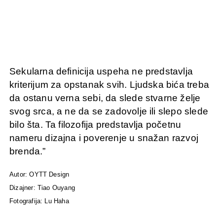
Sekularna definicija uspeha ne predstavlja
kriterijum za opstanak svih. Ljudska bića treba
da ostanu verna sebi, da slede stvarne želje
svog srca, a ne da se zadovolje ili slepo slede
bilo šta. Ta filozofija predstavlja početnu
nameru dizajna i poverenje u snažan razvoj
brenda.”
Autor: OYTT Design
Dizajner: Tiao Ouyang
Fotografija: Lu Haha