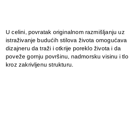
U celini, povratak originalnom razmišljanju uz
istraživanje budućih stilova života omogućava
dizajneru da traži i otkrije poreklo života i da
poveže gornju površinu, nadmorsku visinu i tlo
kroz zakrivljenu strukturu.