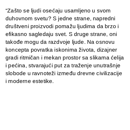
“Zašto se ljudi osećaju usamljeno u svom
duhovnom svetu? S jedne strane, napredni
društveni proizvodi pomažu ljudima da brzo i
efikasno sagledaju svet. S druge strane, oni
takođe mogu da razdvoje ljude. Na osnovu
koncepta povratka iskonima života, dizajner
gradi ritmičan i mekan prostor sa slikama ćelija
i pećina, stvarajući put za traženje unutrašnje
slobode u ravnoteži između drevne civilizacije
i moderne estetike.