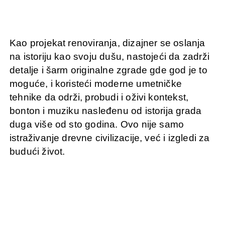
Kao projekat renoviranja, dizajner se oslanja
na istoriju kao svoju dušu, nastojeći da zadrži
detalje i šarm originalne zgrade gde god je to
moguće, i koristeći moderne umetničke
tehnike da održi, probudi i oživi kontekst,
bonton i muziku nasleđenu od istorija grada
duga više od sto godina. Ovo nije samo
istraživanje drevne civilizacije, već i izgledi za
budući život.