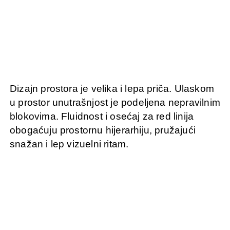
Dizajn prostora je velika i lepa priča. Ulaskom
u prostor unutrašnjost je podeljena nepravilnim
blokovima. Fluidnost i osećaj za red linija
obogaćuju prostornu hijerarhiju, pružajući
snažan i lep vizuelni ritam.