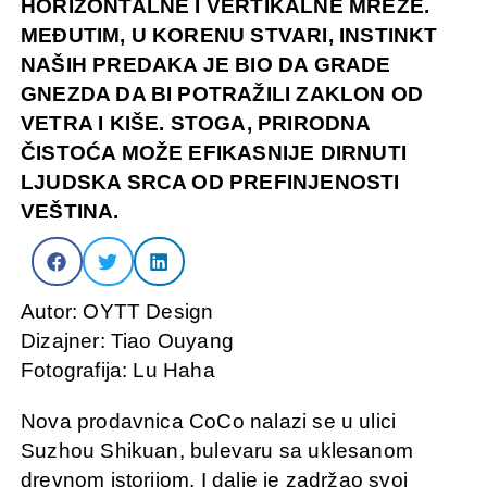
HORIZONTALNE I VERTIKALNE MREŽE.
MEĐUTIM, U KORENU STVARI, INSTINKT
NAŠIH PREDAKA JE BIO DA GRADE
GNEZDA DA BI POTRAŽILI ZAKLON OD
VETRA I KIŠE. STOGA, PRIRODNA
ČISTOĆA MOŽE EFIKASNIJE DIRNUTI
LJUDSKA SRCA OD PREFINJENOSTI
VEŠTINA.
Autor: OYTT Design
Dizajner: Tiao Ouyang
Fotografija: Lu Haha
Nova prodavnica CoCo nalazi se u ulici
Suzhou Shikuan, bulevaru sa uklesanom
drevnom istorijom. I dalje je zadržao svoj