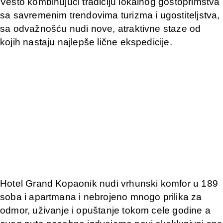
Vešto kombinujući tradiciju lokalnog gostoprimstva
sa savremenim trendovima turizma i ugostiteljstva,
sa odvažnošću nudi nove, atraktivne staze od
kojih nastaju najlepše lične ekspedicije.
Hotel Grand Kopaonik nudi vrhunski komfor u 189
soba i apartmana i nebrojeno mnogo prilika za
odmor, uživanje i opuštanje tokom cele godine a