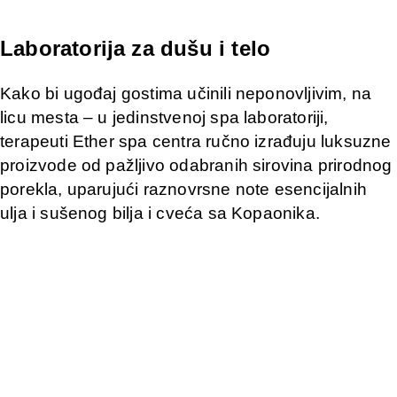
Laboratorija za dušu i telo
Kako bi ugođaj gostima učinili neponovljivim, na
licu mesta – u jedinstvenoj spa laboratoriji,
terapeuti Ether spa centra ručno izrađuju luksuzne
proizvode od pažljivo odabranih sirovina prirodnog
porekla, uparujući raznovrsne note esencijalnih
ulja i sušenog bilja i cveća sa Kopaonika.