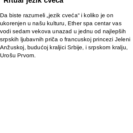
“Ritual jezik cveća”
Da biste razumeli „jezik cveća“ i koliko je on
ukorenjen u našu kulturu, Ether spa centar vas
vodi sedam vekova unazad u jednu od najlepših
srpskih ljubavnih priča o francuskoj princezi Jeleni
Anžuskoj, budućoj kraljici Srbije, i srpskom kralju,
Urošu Prvom.