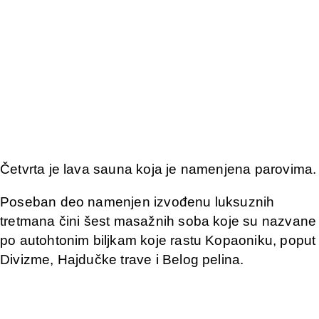
Četvrta je lava sauna koja je namenjena parovima.
Poseban deo namenjen izvođenu luksuznih
tretmana čini šest masažnih soba koje su nazvane
po autohtonim biljkam koje rastu Kopaoniku, poput
Divizme, Hajdučke trave i Belog pelina.