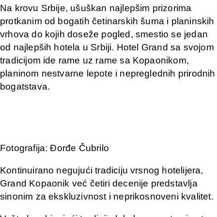
Na krovu Srbije, ušuškan najlepšim prizorima
protkanim od bogatih četinarskih šuma i planinskih
vrhova do kojih doseže pogled, smestio se jedan
od najlepših hotela u Srbiji. Hotel Grand sa svojom
tradicijom ide rame uz rame sa Kopaonikom,
planinom nestvarne lepote i nepreglednih prirodnih
bogatstava.
Fotografija: Đorđe Čubrilo
Kontinuirano negujući tradiciju vrsnog hotelijera,
Grand Kopaonik već četiri decenije predstavlja
sinonim za ekskluzivnost i neprikosnoveni kvalitet.