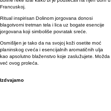
doline reke Ibar kako bi je podsećali na njen dom u
Francuskoj.
Ritual inspirisan Dolinom jorgovana donosi
blagotvorni tretman tela i lica uz bogate esencije
jorgovana koji simboliše povratak sreće.
Osmišljen je tako da na svojoj koži osetite moć
planinskog cveća i esencijalnih aromatičnih ulja
kao apsolutno blaženstvo koje zaslužujete. Možda
već ovog proleća.
Izdvajamo