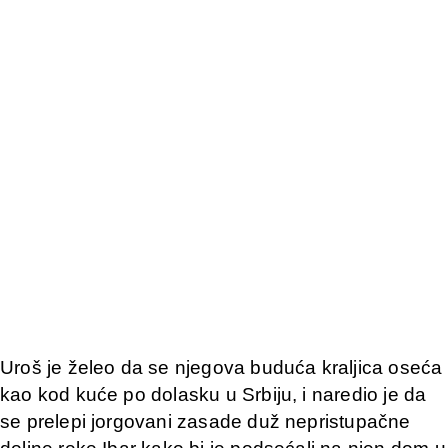
Uroš je želeo da se njegova buduća kraljica oseća
kao kod kuće po dolasku u Srbiju, i naredio je da
se prelepi jorgovani zasade duž nepristupačne