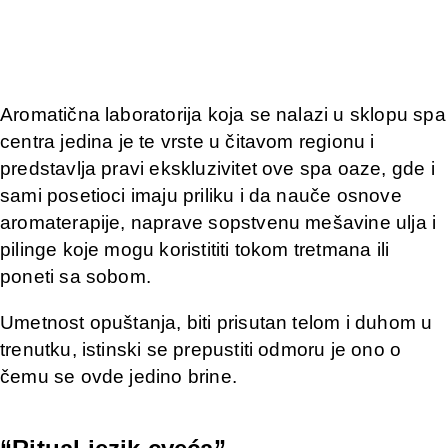
Aromatična laboratorija koja se nalazi u sklopu spa
centra jedina je te vrste u čitavom regionu i
predstavlja pravi ekskluzivitet ove spa oaze, gde i
sami posetioci imaju priliku i da nauče osnove
aromaterapije, naprave sopstvenu mešavine ulja i
pilinge koje mogu koristititi tokom tretmana ili
poneti sa sobom.
Umetnost opuštanja, biti prisutan telom i duhom u
trenutku, istinski se prepustiti odmoru je ono o
čemu se ovde jedino brine.