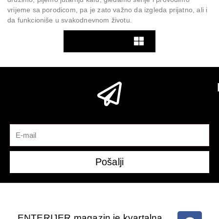
vrijeme sa porodicom, pa je zato važno da izgleda prijatno, ali i
da funkcioniše u svakodnevnom životu.
Pogledaj više
Pošalji
ENTERIJER magazin je kvartalna