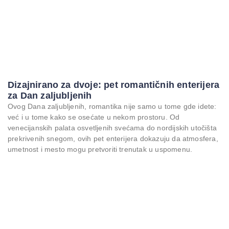
Dizajnirano za dvoje: pet romantičnih enterijera
za Dan zaljubljenih
Ovog Dana zaljubljenih, romantika nije samo u tome gde idete:
već i u tome kako se osećate u nekom prostoru. Od
venecijanskih palata osvetljenih svećama do nordijskih utočišta
prekrivenih snegom, ovih pet enterijera dokazuju da atmosfera,
umetnost i mesto mogu pretvoriti trenutak u uspomenu.