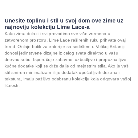
Unesite toplinu i stil u svoj dom ove zime uz
najnoviju kolekciju Lime Lace-a
Kako zima dolazi i svi provodimo sve više vremena u
zatvorenom prostoru, Lime Lace raširenih ruku prihvata ovaj
trend. Onlajn butik za enterijer sa sedištem u Velikoj Britaniji
donosi jedinstvene dizajne iz celog sveta direktno u vašu
dnevnu sobu. Isporučuje zabavne, uzbudljive i prepoznatljive
kućne dodatke koji se drže dalje od mejnstrim stila. Ako je vaš
stil smiren minimalizam ili je dodatak upečatljivih dezena i
tekstura, imaju pažljivo odabranu kolekciju koja odgovara vašoj
ličnosti.