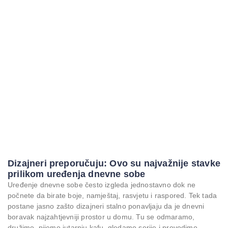
Dizajneri preporučuju: Ovo su najvažnije stavke
prilikom uređenja dnevne sobe
Uređenje dnevne sobe često izgleda jednostavno dok ne
počnete da birate boje, namještaj, rasvjetu i raspored. Tek tada
postane jasno zašto dizajneri stalno ponavljaju da je dnevni
boravak najzahtjevniji prostor u domu. Tu se odmaramo,
družimo, pijemo jutarnju kafu, gledamo serije i provodimo