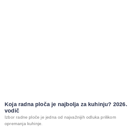
Koja radna ploča je najbolja za kuhinju? 2026.
vodič
Izbor radne ploče je jedna od najvažnijih odluka prilikom
opremanja kuhinje.