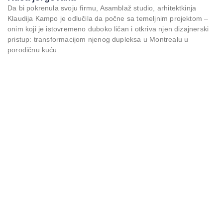
Da bi pokrenula svoju firmu, Asamblaž studio, arhitektkinja
Klaudija Kampo je odlučila da počne sa temeljnim projektom –
onim koji je istovremeno duboko ličan i otkriva njen dizajnerski
pristup: transformacijom njenog dupleksa u Montrealu u
porodičnu kuću.