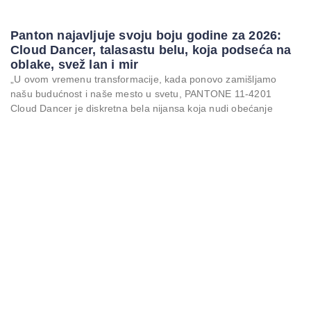
Panton najavljuje svoju boju godine za 2026:
Cloud Dancer, talasastu belu, koja podseća na
oblake, svež lan i mir
„U ovom vremenu transformacije, kada ponovo zamišljamo
našu budućnost i naše mesto u svetu, PANTONE 11-4201
Cloud Dancer je diskretna bela nijansa koja nudi obećanje