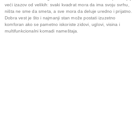
veći izazov od velikih: svaki kvadrat mora da ima svoju svrhu,
ništa ne sme da smeta, a sve mora da deluje uredno i prijatno.
Dobra vest je što i najmanji stan može postati izuzetno
komforan ako se pametno iskoriste zidovi, uglovi, visina i
multifunkcionalni komadi nameštaja.