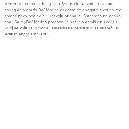
Moderna marina i jahting klub Beograda na vodi, u sklopu
novog dela grada BW Marine dodatno će obogatiti život na reci i
otvoriti novo poglavlje u razvoju priobalja. Smeštena na desnoj
obali Save, BW Marina predstavlja pažljivo osmišljenu celinu u
kojoj se kultura, priroda i savremena infrastruktura susreću u
jedinstvenom ambijentu.