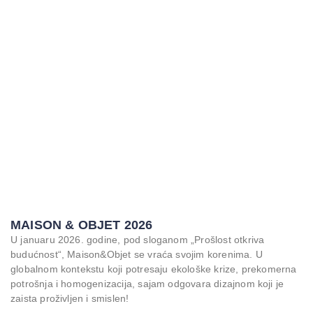
MAISON & OBJET 2026
U januaru 2026. godine, pod sloganom „Prošlost otkriva
budućnost“, Maison&Objet se vraća svojim korenima. U
globalnom kontekstu koji potresaju ekološke krize, prekomerna
potrošnja i homogenizacija, sajam odgovara dizajnom koji je
zaista proživljen i smislen!