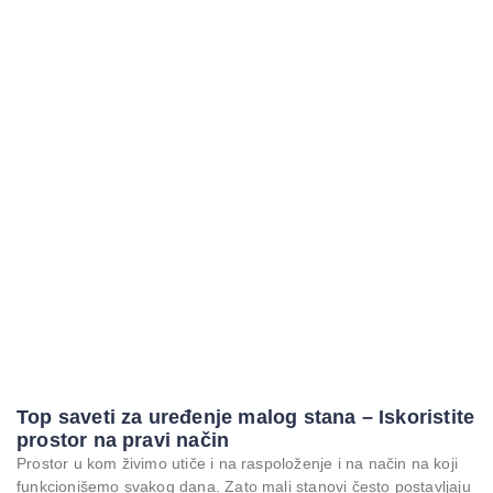
Top saveti za uređenje malog stana – Iskoristite
prostor na pravi način
Prostor u kom živimo utiče i na raspoloženje i na način na koji
funkcionišemo svakog dana. Zato mali stanovi često postavljaju