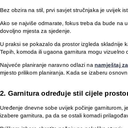
Bez obzira na stil, prvi savjet stručnjaka je uvijek 
Ako se najviše odmarate, fokus treba da bude na ud
dovoljno mjesta za sjedenje.
U praksi se pokazalo da prostor izgleda skladnije 
Tepih, komoda ili ugaona garnitura mogu vizuelno od
Najveće planiranje naravno odlazi na
namještaj z
mjesto prilikom planiranja. Kada se izaberu osnovni
2. Garnitura određuje stil cijele prostor
Uređenje dnevne sobe uvijek počinje garniturom, jer
izabere garnitura, pa da se ostali komadi prilagođav