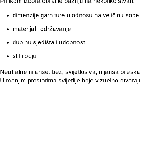
Prilikom izbora obratite pažnju na nekoliko stvari:
dimenzije garniture u odnosu na veličinu sobe
materijal i održavanje
dubinu sjedišta i udobnost
stil i boju
Neutralne nijanse: bež, svijetlosiva, nijansa pijes
U manjim prostorima svijetlije boje vizuelno otvar