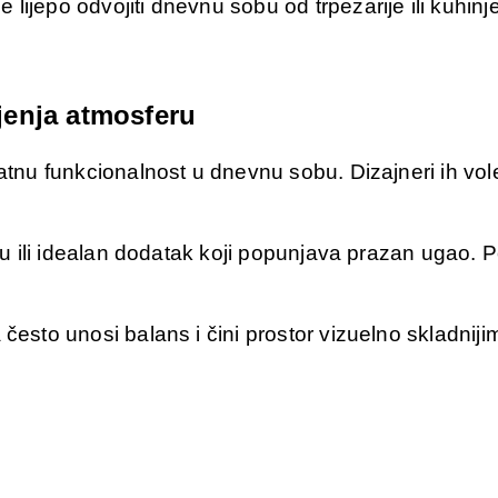
lijepo odvojiti dnevnu sobu od trpezarije ili kuhin
jenja atmosferu
odatnu funkcionalnost u dnevnu sobu. Dizajneri ih v
alu ili idealan dodatak koji popunjava prazan ugao. 
često unosi balans i čini prostor vizuelno skladniji