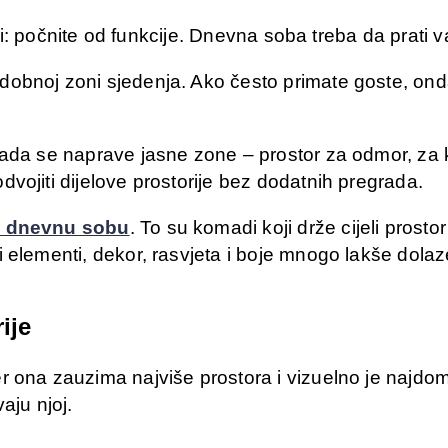
isti: počnite od funkcije. Dnevna soba treba da prati 
obnoj zoni sjedenja. Ako često primate goste, onda
kada se naprave jasne zone – prostor za odmor, za k
vojiti dijelove prostorije bez dodatnih pregrada.
a dnevnu sobu
. To su komadi koji drže cijeli prostor
 elementi, dekor, rasvjeta i boje mnogo lakše dolaz
ije
 ona zauzima najviše prostora i vizuelno je najdomi
aju njoj.