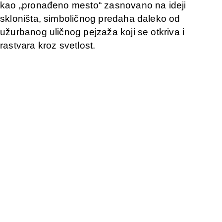
kao „pronađeno mesto“ zasnovano na ideji
skloništa, simboličnog predaha daleko od
užurbanog uličnog pejzaža koji se otkriva i
rastvara kroz svetlost.