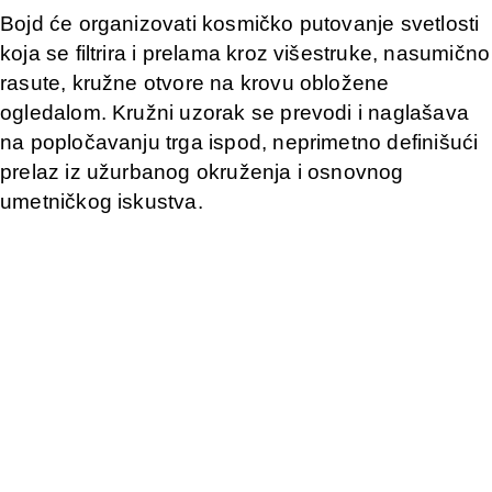
Bojd će organizovati kosmičko putovanje svetlosti
koja se filtrira i prelama kroz višestruke, nasumično
rasute, kružne otvore na krovu obložene
ogledalom. Kružni uzorak se prevodi i naglašava
na popločavanju trga ispod, neprimetno definišući
prelaz iz užurbanog okruženja i osnovnog
umetničkog iskustva.