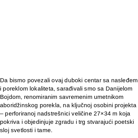
Da bismo povezali ovaj duboki centar sa nasleđem
i poreklom lokaliteta, sarađivali smo sa Danijelom
Bojdom, renomiranim savremenim umetnikom
aboridžinskog porekla, na ključnoj osobini projekta
– perforiranoj nadstrešnici veličine 27×34 m koja
pokriva i objedinjuje zgradu i trg stvarajući poetski
sloj svetlosti i tame.