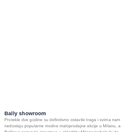
Bally showroom
Protekle dve godine su definitivno ostavile traga i svima nam
nedostaju popularne modne maloprodajne akcije u Milanu, a
Ballijeva najnovija ispostava u skladištu Milana trebalo bi da