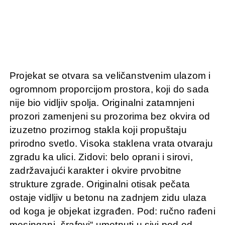
Projekat se otvara sa veličanstvenim ulazom i
ogromnom proporcijom prostora, koji do sada
nije bio vidljiv spolja. Originalni zatamnjeni
prozori zamenjeni su prozorima bez okvira od
izuzetno prozirnog stakla koji propuštaju
prirodno svetlo. Visoka staklena vrata otvaraju
zgradu ka ulici. Zidovi: belo oprani i sirovi,
zadržavajući karakter i okvire prvobitne
strukture zgrade. Originalni otisak pečata
ostaje vidljiv u betonu na zadnjem zidu ulaza
od koga je objekat izgrađen. Pod: ručno rađeni
mesingani „šrafovi“ umetnuti u sivi pod od