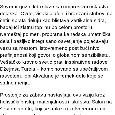
Severni i južni lobi služe kao impresivno iskustvo
dolaska. Ovde, visoki plafoni i bronzani stubovi na
četiri sprata deluju kao blistava vertikalna sidra,
bacajući zlatnu toplinu po celom prostoru.
Nameštaj po meri, probrana kanadska umetnička
dela i pažljivo integrisano osvetljenje pojačavaju
vezu sa mestom, istovremeno postižući nivo
prefinjenosti koji govori o globalnom senzibilitetu.
Veštačko krovno svetlo prati inspirativne radove
Džejmsa Turela – kombinovano sa upečatljivom
rasvetom, lobi Akvalune je remek-delo koje se
stalno menja.
Prostorije za zabavu nastavljaju ovu viziju kroz
holistički pristup materijalnosti i iskustvu. Salon na
šestom spratu, koji se nalazi u zatvorenom i na