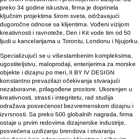
preko 34 godine iskustva, firma je doprinela
ključnim projektima širom sveta, održavajući
dugoročne odnose sa klijentima. Vođeni vizijom
kreativnosti i ravnoteže, Den i Kit vode tim od 50
ljudi u kancelarijama u Torontu, Londonu i Njujorku.
Specializujući se u višestambenim kompleksima,
ugostiteljstvu, maloprodaji, enterijerima za morske
objekte i dizajnu po meri, II BY IV DESIGN
konstantno prevazilazi očekivanja stvarajući
nezaboravne, prilagođene prostore. Ukorenjen u
kreativnosti, strasti i integritetu, rad studija
odražava posvećenost bezvremenskom dizajnu i
izvrsnosti. Sa preko 500 globalnih nagrada, firma
ostaje u prvim redovima dizajnerske industrije,
posvećena uzdizanju brendova i stvaranju