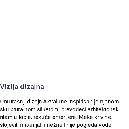
Vizija dizajna
Unutrašnji dizajn Akvalune inspirisan je njenom
skulpturalnom siluetom, prevodeći arhitektonski
ritam u tople, tekuće enterijere. Meke krivine,
slojeviti materijali i nežne linije pogleda vode