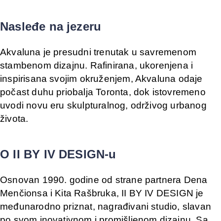
Nasleđe na jezeru
Akvaluna je presudni trenutak u savremenom
stambenom dizajnu. Rafinirana, ukorenjena i
inspirisana svojim okruženjem, Akvaluna odaje
počast duhu priobalja Toronta, dok istovremeno
uvodi novu eru skulpturalnog, održivog urbanog
života.
O II BY IV DESIGN-u
Osnovan 1990. godine od strane partnera Dena
Menčionsa i Kita Rašbruka, II BY IV DESIGN je
međunarodno priznat, nagrađivani studio, slavan
po svom inovativnom i promišljenom dizajnu. Sa