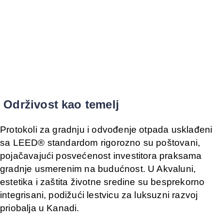
Održivost kao temelj
Protokoli za gradnju i odvođenje otpada usklađeni
sa LEED® standardom rigorozno su poštovani,
pojačavajući posvećenost investitora praksama
gradnje usmerenim na budućnost. U Akvaluni,
estetika i zaštita životne sredine su besprekorno
integrisani, podižući lestvicu za luksuzni razvoj
priobalja u Kanadi.