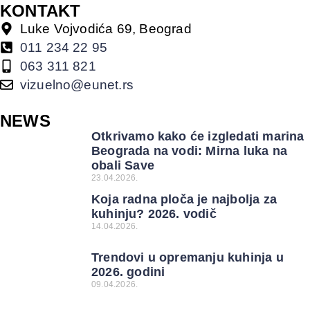
KONTAKT
Luke Vojvodića 69, Beograd
011 234 22 95
063 311 821
vizuelno@eunet.rs
NEWS
Otkrivamo kako će izgledati marina
Beograda na vodi: Mirna luka na
obali Save
23.04.2026.
Koja radna ploča je najbolja za
kuhinju? 2026. vodič
14.04.2026.
Trendovi u opremanju kuhinja u
2026. godini
09.04.2026.