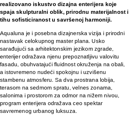
realizovano iskustvo dizajna enterijera koje
spaja skulpturalni oblik, prirodnu materijalnost i
tihu sofisticiranost u savršenoj harmoniji.
Aqualuna je i posebna dizajnerska vizija i prirodni
nastavak celokupnog master plana. Usko
sarađujući sa arhitektonskim jezikom zgrade,
enterijer odražava njenu prepoznatljivu valovitu
fasadu, obuhvatajući fluidnost okruženja na obali,
a istovremeno nudeći spokojnu i uzvišenu
stambenu atmosferu. Sa dva prostrana lobija,
terasom na sedmom spratu, velnes zonama,
salonima i prostorom za odmor na nižem nivou,
program enterijera odražava ceo spektar
savremenog urbanog luksuza.