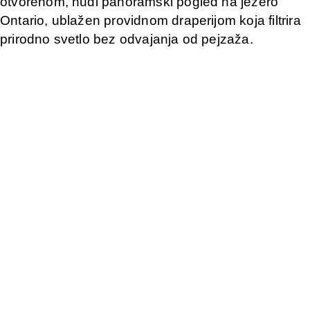
otvorenom, nudi panoramski pogled na jezero
Ontario, ublažen providnom draperijom koja filtrira
prirodno svetlo bez odvajanja od pejzaža.