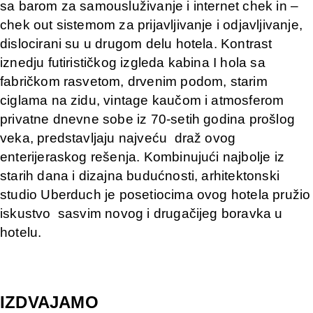
sa barom za samousluživanje i internet chek in –
chek out sistemom za prijavljivanje i odjavljivanje,
dislocirani su u drugom delu hotela. Kontrast
iznedju futirističkog izgleda kabina I hola sa
fabričkom rasvetom, drvenim podom, starim
ciglama na zidu, vintage kaučom i atmosferom
privatne dnevne sobe iz 70-setih godina prošlog
veka, predstavljaju najveću draž ovog
enterijeraskog rešenja. Kombinujući najbolje iz
starih dana i dizajna budućnosti, arhitektonski
studio Uberduch je posetiocima ovog hotela pružio
iskustvo sasvim novog i drugačijeg boravka u
hotelu.
IZDVAJAMO