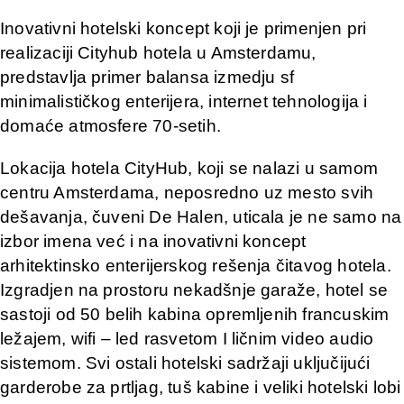
Inovativni hotelski koncept koji je primenjen pri
realizaciji Cityhub hotela u Amsterdamu,
predstavlja primer balansa izmedju sf
minimalističkog enterijera, internet tehnologija i
domaće atmosfere 70-setih.
Lokacija hotela CityHub, koji se nalazi u samom
centru Amsterdama, neposredno uz mesto svih
dešavanja, čuveni De Halen, uticala je ne samo na
izbor imena već i na inovativni koncept
arhitektinsko enterijerskog rešenja čitavog hotela.
Izgradjen na prostoru nekadšnje garaže, hotel se
sastoji od 50 belih kabina opremljenih francuskim
ležajem, wifi – led rasvetom I ličnim video audio
sistemom. Svi ostali hotelski sadržaji uključijući
garderobe za prtljag, tuš kabine i veliki hotelski lobi