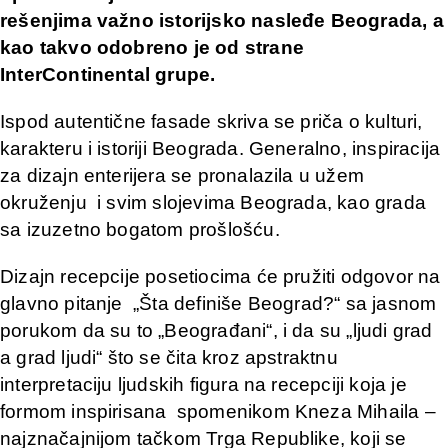
rešenjima važno istorijsko nasleđe Beograda, a
kao takvo odobreno je od strane
InterContinental grupe.
Ispod autentične fasade skriva se priča o kulturi,
karakteru i istoriji Beograda. Generalno, inspiracija
za dizajn enterijera se pronalazila u užem
okruženju i svim slojevima Beograda, kao grada
sa izuzetno bogatom prošlošću.
Dizajn recepcije posetiocima će pružiti odgovor na
glavno pitanje „Šta definiše Beograd?“ sa jasnom
porukom da su to „Beograđani“, i da su „ljudi grad
a grad ljudi“ što se čita kroz apstraktnu
interpretaciju ljudskih figura na recepciji koja je
formom inspirisana spomenikom Kneza Mihaila –
najznačajnijom tačkom Trga Republike, koji se