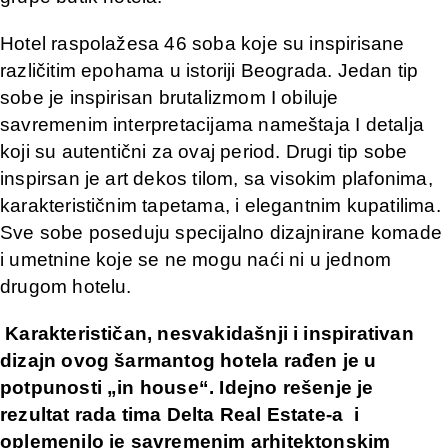
Hotel raspolažesa 46 soba koje su inspirisane
različitim epohama u istoriji Beograda. Jedan tip
sobe je inspirisan brutalizmom I obiluje
savremenim interpretacijama nameštaja I detalja
koji su autentični za ovaj period. Drugi tip sobe
inspirsan je art dekos tilom, sa visokim plafonima,
karakterističnim tapetama, i elegantnim kupatilima.
Sve sobe poseduju specijalno dizajnirane komade
i umetnine koje se ne mogu naći ni u jednom
drugom hotelu.
Karakterističan, nesvakidašnji i inspirativan
dizajn ovog šarmantog hotela rađen je u
potpunosti „in house“. Idejno rešenje je
rezultat rada tima Delta Real Estate-a i
oplemenilo je savremenim arhitektonskim