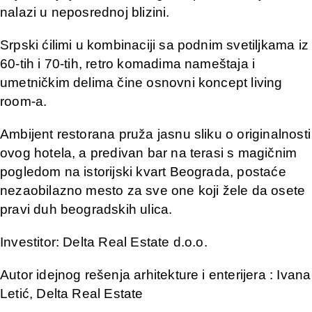
nalazi u neposrednoj blizini.
Srpski ćilimi u kombinaciji sa podnim svetiljkama iz
60-tih i 70-tih, retro komadima nameštaja i
umetničkim delima čine osnovni koncept living
room-a.
Ambijent restorana pruža jasnu sliku o originalnosti
ovog hotela, a predivan bar na terasi s magičnim
pogledom na istorijski kvart Beograda, postaće
nezaobilazno mesto za sve one koji žele da osete
pravi duh beogradskih ulica.
Investitor: Delta Real Estate d.o.o.
Autor idejnog rešenja arhitekture i enterijera : Ivana
Letić, Delta Real Estate